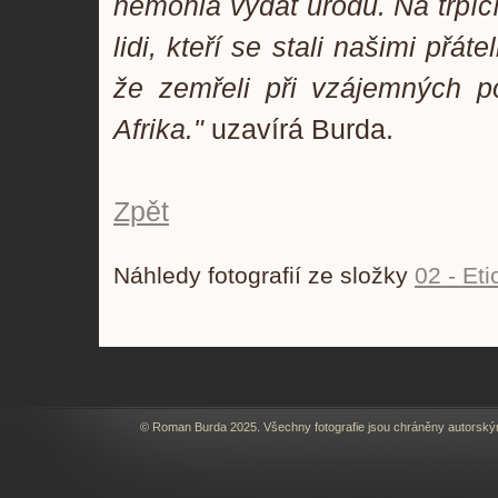
nemohla vydat úrodu. Na trpíc
lidi, kteří se stali našimi přá
že zemřeli při vzájemných p
Afrika."
uzavírá Burda.
Zpět
Náhledy fotografií ze složky
02 - Eti
© Roman Burda 2025. Všechny fotografie jsou chráněny autorský