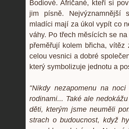
Bodiové. Afričané, kteří si pov
jim písně. Nejvýznamnější s
mladíci mají za úkol vypít co n
váhy. Po třech měsících se na
přeměřují kolem břicha, vítěz
celou vesnici a dobré společen
který symbolizuje jednotu a po
"Nikdy nezapomenu na noci 
rodinami... Také ale nedoká
děti, kterým jsme neuměli po
strach o budoucnost, když h