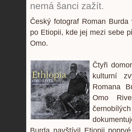
nemá šanci zažít.
Český fotograf Roman Burda v
po Etiopii, kde jej mezi sebe 
Omo.
Čtyři domor
kulturní z
Romana Bu
Omo Rive
černobílý
dokumentuj
Burda navštívil Etiopii poprv