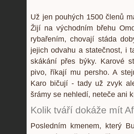
Už jen pouhých 1500 členů má
Žijí na východním břehu Omo 
rybařením, chovají stáda dob
jejich odvahu a statečnost, i 
skákání přes býky. Karové st
pivo, říkají mu persho. A s
Karo bičují - tady už zvyk al
šrámy se nehledí, neteče ani k
Kolik tváří dokáže mít Af
Posledním kmenem, který Bur