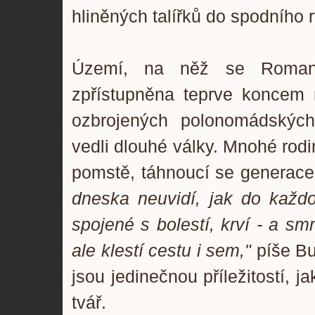
hliněných talířků do spodního r
Území, na něž se Roman 
zpřístupněna teprve koncem mi
ozbrojených polonomádskýc
vedli dlouhé války. Mnohé rodi
pomstě, táhnoucí se generac
dneska neuvidí, jak do každod
spojené s bolestí, krví - a smr
ale klestí cestu i sem,"
píše Bu
jsou jedinečnou příležitostí, j
tvář.