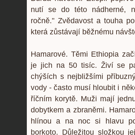
nutí se do této nádherné, n
ročně." Zvědavost a touha poz
která zůstávají běžnému návště
Hamarové. Těmi Ethiopia začí
je jich na 50 tisíc. Živí se 
chýších s nejbližšími příbuzn
vody - často musí hloubit i n
říčním korytě. Muži mají jedn
dobytkem a zbraněmi. Hamarové
hlínou a na noc si hlavu po
borkoto. Důležitou složkou je