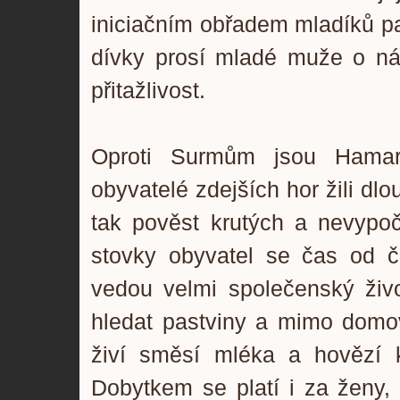
iniciačním obřadem mladíků p
dívky prosí mladé muže o násl
přitažlivost.
Oproti Surmům jsou Hamaro
obyvatelé zdejších hor žili dl
tak pověst krutých a nevypoči
stovky obyvatel se čas od 
vedou velmi společenský živo
hledat pastviny a mimo domov
živí směsí mléka a hovězí 
Dobytkem se platí i za ženy,