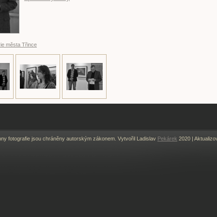
ie města Třince
y fotografie jsou chráněny autorským zákonem. Vytvořil Ladislav
Pekárek
2020 |
Aktualizo