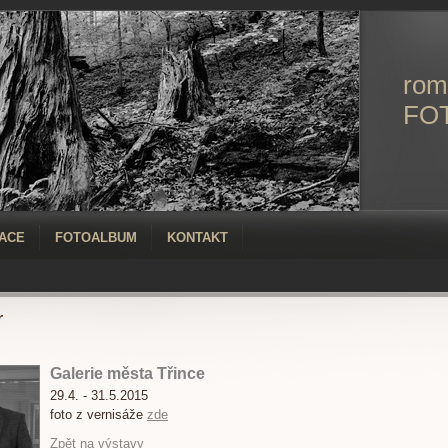
rom
FO
ACE
FOTOALBUM
KONTAKT
r
Galerie města Třince
29.4. - 31.5.2015
foto z vernisáže
zde
Zpět na výstavy