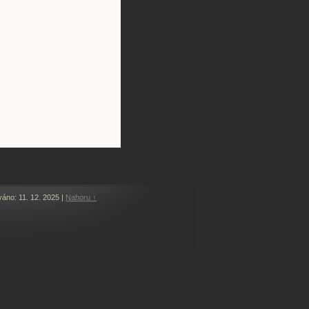
váno: 11. 12. 2025
|
Nahoru ↑